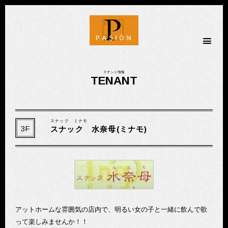
金劇パシオン
テナント情報
TENANT
スナック ミナモ
3F
スナック 水奈母(ミナモ)
アットホームな雰囲気の店内で、明るい女の子と一緒に飲んで歌
って楽しみませんか！！