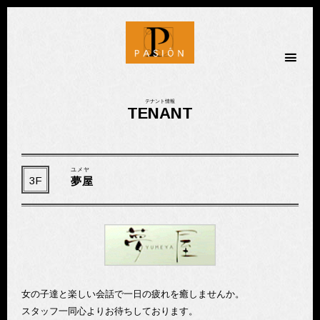
金劇パシオン
テナント情報
TENANT
ユメヤ
3F
夢屋
女の子達と楽しい会話で一日の疲れを癒しませんか。
スタッフ一同心よりお待ちしております。